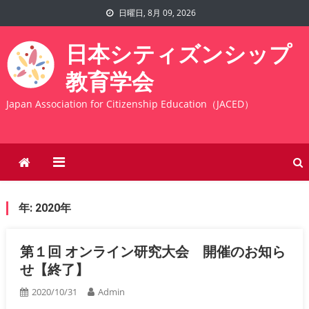
Skip
日曜日, 8月 09, 2026
to
content
日本シティズンシップ
教育学会
Japan Association for Citizenship Education（JACED）
年:
2020年
第１回 オンライン研究大会 開催のお知ら
せ【終了】
2020/10/31
Admin