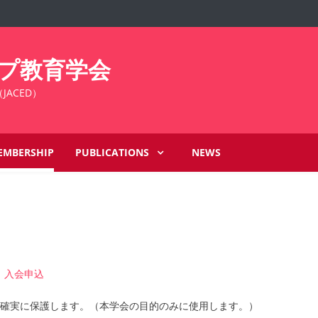
プ教育学会
on（JACED）
EMBERSHIP
PUBLICATIONS
NEWS
。
入会申込
て確実に保護します。（本学会の目的のみに使用します。）