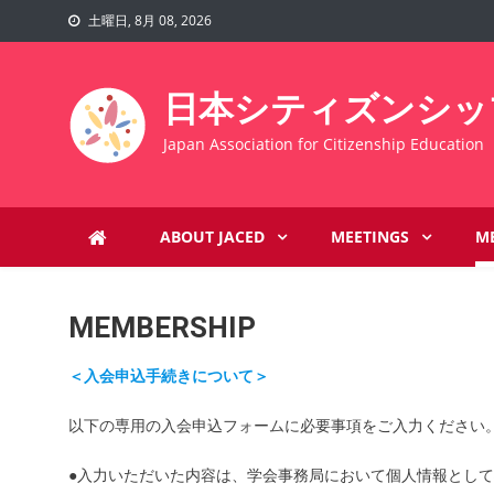
Skip
土曜日, 8月 08, 2026
to
content
日本シティズンシッ
Japan Association for Citizenship Educati
ABOUT JACED
MEETINGS
M
MEMBERSHIP
＜入会申込手続きについて＞
以下の専用の入会申込フォームに必要事項をご入力ください
●入力いただいた内容は、学会事務局において個人情報とし