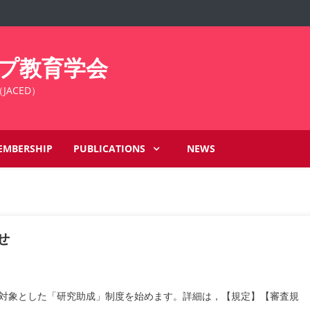
プ教育学会
on（JACED）
EMBERSHIP
PUBLICATIONS
NEWS
せ
対象とした「研究助成」制度を始めます。詳細は，【規定】【審査規