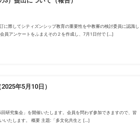
の3）提出について（報告）
訂に際してシティズンシップ教育の重要性を中教審の検討委員に認識し
員アンケートをふまえその２を作成し、7月1日付で […]
025年5月10日）
会 第6回研究集会」を開催いたします。会員を問わず参加できますので、皆
たします。 概要 主題:「多文化共生と […]