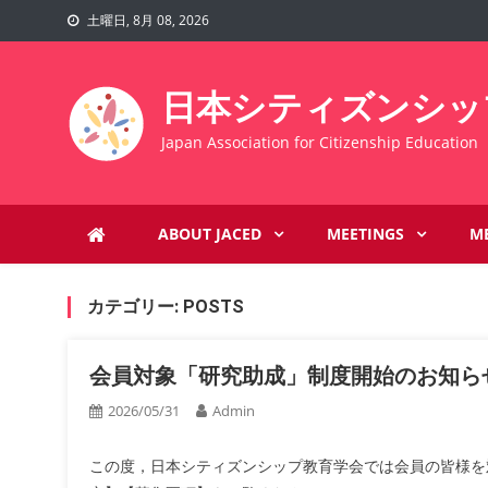
Skip
土曜日, 8月 08, 2026
to
content
日本シティズンシッ
Japan Association for Citizenship Educati
ABOUT JACED
MEETINGS
M
カテゴリー:
POSTS
会員対象「研究助成」制度開始のお知ら
2026/05/31
Admin
この度，日本シティズンシップ教育学会では会員の皆様を