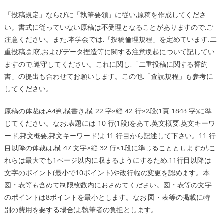
「投稿規定」ならびに「執筆要領」に従い,原稿を作成してくださ
い。書式に従っていない原稿は不受理となることがありますので,ご
注意ください。また,本学会では,「投稿倫理規程」を定めています.二
重投稿,剽窃,およびデータ捏造等に関する注意喚起について記してい
ますので,遵守してください。これに関し,「二重投稿に関する誓約
書」の提出も合わせてお願いします。この他,「査読規程」も参考に
してください。
原稿の体裁は,A4判,横書き,横 22 字×縦 42 行×2段(1頁 1848 字)に準
じてください。なお,表題には 10 行(1段)をあて,英文概要,英文キーワ
ード,邦文概要,邦文キーワードは 11 行目から記述して下さい。11 行
目以降の体裁は,横 47 文字×縦 32 行×1段に準じることとしますが,こ
れらは最大でも1ページ以内に収まるようにするため,11行目以降は
文字のポイント(最小で10ポイント)や改行幅の変更を認めます。本
図・表等も含めて制限枚数内におさめてください。図・表等の文字
のポイントは8ポイントを最小とします。なお,図・表等の掲載に特
別の費用を要する場合は,執筆者の負担とします。