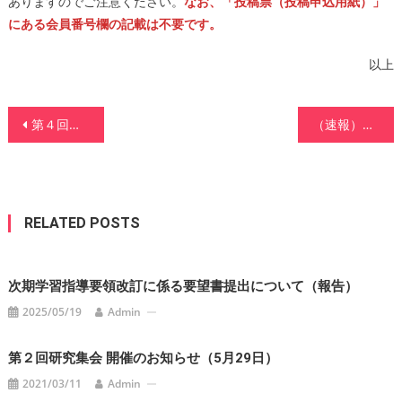
ありますのでご注意ください。
なお、「投稿票（投稿申込用紙）」
にある会員番号欄の記載は不要です。
以上
投
第４回特別講座 開催のお知らせ（2月23日）
（速報）第３回大会 開催会場のお知らせ（2022年12月10日）
稿
ナ
ビ
RELATED POSTS
ゲ
次期学習指導要領改訂に係る要望書提出について（報告）
ー
2025/05/19
Admin
シ
第２回研究集会 開催のお知らせ（5月29日）
ョ
2021/03/11
Admin