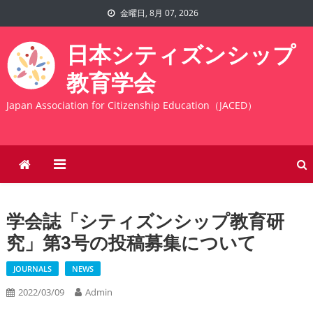
Skip
金曜日, 8月 07, 2026
to
content
日本シティズンシップ
教育学会
Japan Association for Citizenship Education（JACED）
学会誌「シティズンシップ教育研
究」第3号の投稿募集について
JOURNALS
NEWS
2022/03/09
Admin