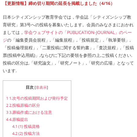
【更新情報】締め切り期間の延長を掲載しました（4/16）
日本シティズンシップ教育学会では，学会誌「シティズンシップ教
育研究」第3号への投稿を募集いたします。会員のみなさまにおかれ
ましては，
学会ウェブサイトの「PUBLICATION-JOURNAL」のペー
ジ
の「編集委員会規程」,「編集規程」,「投稿規定」,「執筆要領」,
「投稿倫理規程」,「二重投稿に関する誓約書」,「査読規程」,「投稿
票(投稿申込用紙)」,ならびに下記の要領を参照の上,ご投稿ください.
投稿の区分は,「研究論文」,「研究ノート」,「研究の広場」となって
います.
目次
[
非表示
]
1
1.次号の投稿期間および発行予定
2
2.投稿原稿の区分
3
3.原稿作成における注意
4
4.原稿提出
4.1
(1) 投稿資格
4.2
(2) 投稿方法