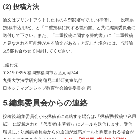
(2) 投稿方法
論文はプリントアウトしたものを5部(複写でよい)準備し、「投稿票
(投稿申込用紙)」と「二重投稿に関する誓約書」と共に編集委員会に
送付して下さい。また、「二重投稿に関する誓約書」に「二重投稿
と見なされる可能性がある論文がある」と記した場合には、当該論
文5部も合わせて同封してください。
□送付先
〒819-0395 福岡県福岡市西区元岡744
九州大学法学研究院 蓮見二郎研究室気付
日本シティズンシップ教育学会編集委員会 宛
5.編集委員会からの連絡
投稿後,編集委員会から投稿者に連絡する場合は,「投稿票(投稿申込用
紙)」に記載された「代表者(主著者)」にメールを送信します。受信
環境により,編集委員会からの通知が迷惑メールと判定される場合が