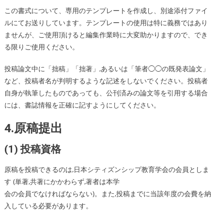
この書式について、専用のテンプレートを作成し、別途添付ファイ
ルにてお送りしています。テンプレートの使用は特に義務ではあり
ませんが、ご使用頂けると編集作業時に大変助かりますので、でき
る限りご使用ください。
投稿論文中に「拙稿」「拙著」,あるいは「筆者◯◯の既発表論文」
など、投稿者名が判明するような記述をしないでください。投稿者
自身が執筆したものであっても、公刊済みの論文等を引用する場合
には、書誌情報を正確に記すようにしてください。
4.原稿提出
(1) 投稿資格
原稿を投稿できるのは,日本シティズンシップ教育学会の会員としま
す (単著,共著にかかわらず,著者は本学
会の会員でなければならない)。また,投稿までに当該年度の会費を納
入している必要があります。